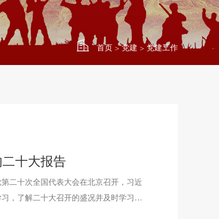
首页
党建
党建工作
>
>
的二十大报告
党第二十次全国代表大会在北京召开，习近
学习，了解二十大召开的盛况并及时学习掌