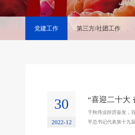
党建工作
第三方/社团工作
“喜迎二十大
30
千秋伟业踔厉奋发，百
2022-12
平总书记代表第十九
握二十大精神。