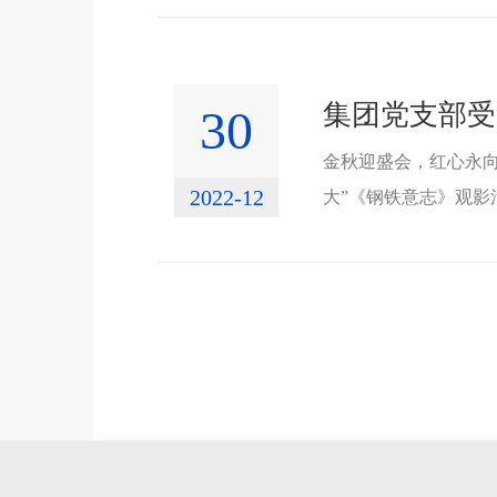
集团党支部受
30
金秋迎盛会，红心永向
2022-12
大”《钢铁意志》观
先锋模范作用。