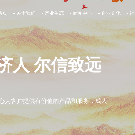
首页
关于我们
产业生态
新闻中心
企业文化
社
济人 尔信致远
济人 尔信致远
济人 尔信致远
心为客户提供有价值的产品和服务，成人
心为客户提供有价值的产品和服务，成人
心为客户提供有价值的产品和服务，成人