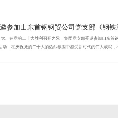
邀参加山东首钢钢贸公司党支部《钢铁
党。在党的二十大胜利召开之际，集团党支部受邀参加山东首钢
影活动，在庆祝党的二十大的热烈氛围中感受新时代的伟大成就，