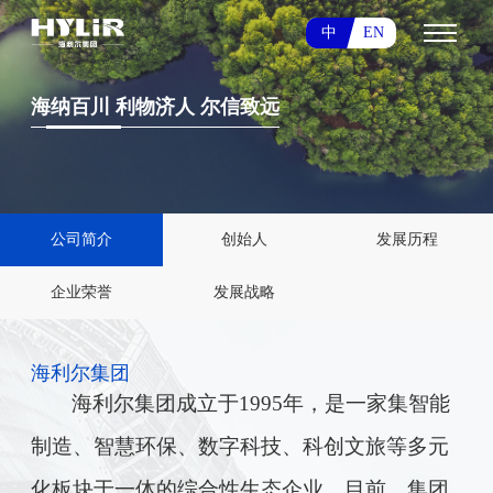
中
EN
海纳百川 利物济人 尔信致远
海纳百川 利物济人 尔信致远
海纳百川 利物济人 尔信致远
公司简介
创始人
发展历程
企业荣誉
发展战略
海利尔集团
海利尔集团成立于
1995年，是一家集智能
制造、智慧环保、数字科技、科创文旅等多元
化板块于一体的综合性生态企业。目前，集团