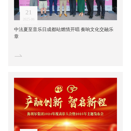
21
2025-06
中法夏至音乐日成都站燃情开唱 奏响文化交融乐
章